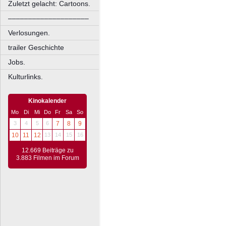
Zuletzt gelacht: Cartoons.
––––––––––––––––––––
Verlosungen.
trailer Geschichte
Jobs.
Kulturlinks.
Kinokalender
Mo
Di
Mi
Do
Fr
Sa
So
3
4
5
6
7
8
9
10
11
12
13
14
15
16
12.669 Beiträge zu
3.883 Filmen im Forum