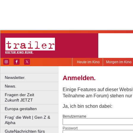
Heute im Kino
Morgen im Kino
Anmelden.
Newsletter.
News.
Einige Features auf dieser Websi
Fragen der Zeit
Teilnahme am Forum) stehen nur re
Zukunft JETZT
Ja, ich bin schon dabei:
Europa gestalten
Benutzername
Frag' die Welt | Gen Z &
Alpha
Passwort
GuteNachrichten fürs