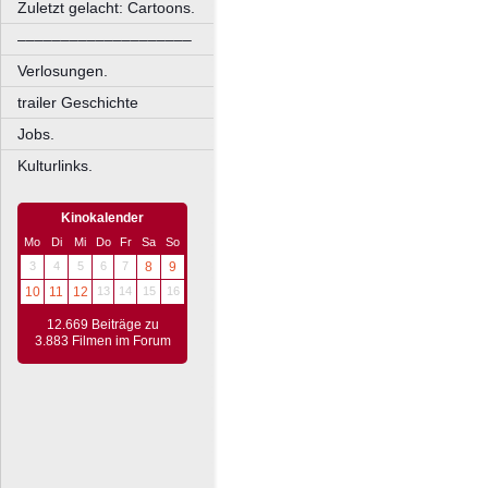
Zuletzt gelacht: Cartoons.
––––––––––––––––––––
Verlosungen.
trailer Geschichte
Jobs.
Kulturlinks.
Kinokalender
Mo
Di
Mi
Do
Fr
Sa
So
3
4
5
6
7
8
9
10
11
12
13
14
15
16
12.669 Beiträge zu
3.883 Filmen im Forum