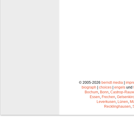
© 2005-2026
berndt media
|
impr
biograph
|
choices
|
engels
und
Bochum
,
Bonn
,
Castrop-Raux
Essen
,
Frechen
,
Gelsenkir
Leverkusen
,
Lünen
,
Mü
Recklinghausen
,