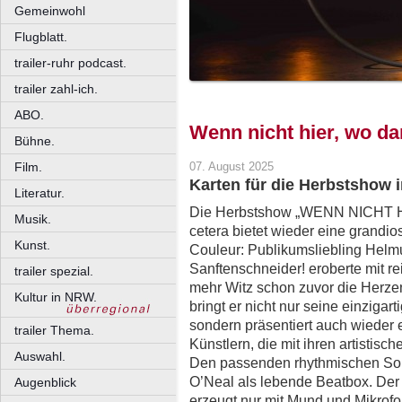
Gemeinwohl
Flugblatt.
trailer-ruhr podcast.
trailer zahl-ich.
ABO.
Wenn nicht hier, wo d
Bühne.
Film.
07. August 2025
Karten für die Herbstshow 
Literatur.
Die Herbstshow „WENN NICHT H
Musik.
cetera bietet wieder eine grandio
Kunst.
Couleur: Publikumsliebling Helm
Sanftenschneider! eroberte mit r
trailer spezial.
mehr Witz schon zuvor die Herze
Kultur in NRW.
bringt er nicht nur seine einzigar
sondern präsentiert auch wieder e
trailer Thema.
Künstlern, die mit ihren artistis
Auswahl.
Den passenden rhythmischen Soun
O’Neal als lebende Beatbox. Der 
Augenblick
erzeugt nur mit Mund und Mikrofon