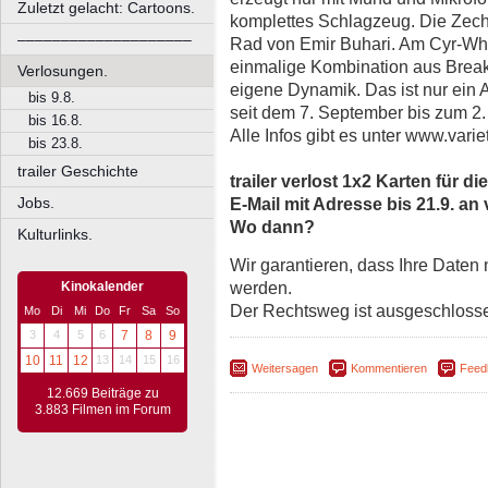
Zuletzt gelacht: Cartoons.
komplettes Schlagzeug. Die Zeche
––––––––––––––––––––
Rad von Emir Buhari. Am Cyr-Whe
einmalige Kombination aus Brea
Verlosungen.
eigene Dynamik. Das ist nur ein
bis 9.8.
seit dem 7. September bis zum 2
bis 16.8.
Alle Infos gibt es unter www.varie
bis 23.8.
trailer Geschichte
trailer verlost 1x2 Karten für d
Jobs.
E-Mail mit Adresse bis 21.9. an 
Wo dann?
Kulturlinks.
Wir garantieren, dass Ihre Daten
werden.
Kinokalender
Der Rechtsweg ist ausgeschloss
Mo
Di
Mi
Do
Fr
Sa
So
3
4
5
6
7
8
9
10
11
12
13
14
15
16
Weitersagen
Kommentieren
Feed
12.669 Beiträge zu
3.883 Filmen im Forum