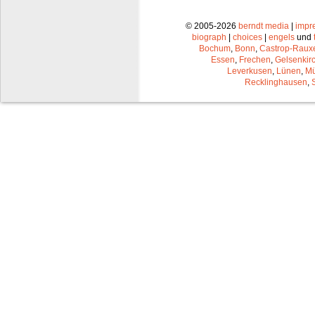
© 2005-2026
berndt media
|
impr
biograph
|
choices
|
engels
und
Bochum
,
Bonn
,
Castrop-Raux
Essen
,
Frechen
,
Gelsenkir
Leverkusen
,
Lünen
,
Mü
Recklinghausen
,