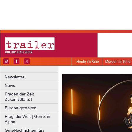
Heute im Kino
Morgen im Kino
Newsletter.
News.
Fragen der Zeit
Zukunft JETZT
Europa gestalten
Frag' die Welt | Gen Z &
Alpha
GuteNachrichten fürs