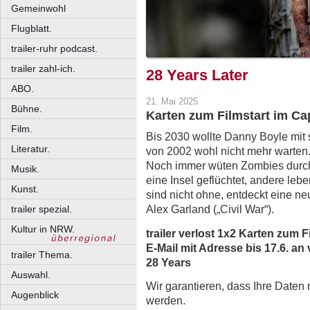
Gemeinwohl
Flugblatt.
trailer-ruhr podcast.
trailer zahl-ich.
28 Years Later
ABO.
21. Mai 2025
Bühne.
Karten zum Filmstart im C
Film.
Bis 2030 wollte Danny Boyle mit 
Literatur.
von 2002 wohl nicht mehr warten. 
Noch immer wüten Zombies durch
Musik.
eine Insel geflüchtet, andere leb
Kunst.
sind nicht ohne, entdeckt eine n
Alex Garland („Civil War“).
trailer spezial.
Kultur in NRW.
trailer verlost 1x2 Karten zum 
E-Mail mit Adresse bis 17.6. an 
trailer Thema.
28 Years
Auswahl.
Wir garantieren, dass Ihre Daten
Augenblick
werden.