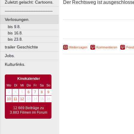
Der Rechtsweg ist ausgeschloss
Zuletzt gelacht: Cartoons.
––––––––––––––––––––
Verlosungen.
bis 9.8.
bis 16.8.
bis 23.8.
trailer Geschichte
Weitersagen
Kommentieren
Feed
Jobs.
Kulturlinks.
Kinokalender
Mo
Di
Mi
Do
Fr
Sa
So
3
4
5
6
7
8
9
10
11
12
13
14
15
16
12.669 Beiträge zu
3.883 Filmen im Forum