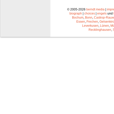
© 2005-2026
berndt media
|
impr
biograph
|
choices
|
engels
und
Bochum
,
Bonn
,
Castrop-Raux
Essen
,
Frechen
,
Gelsenkir
Leverkusen
,
Lünen
,
Mü
Recklinghausen
,