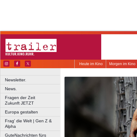
Heute im Kino
Morgen im Kino
Newsletter.
News.
Fragen der Zeit
Zukunft JETZT
Europa gestalten
Frag' die Welt | Gen Z &
Alpha
GuteNachrichten fürs