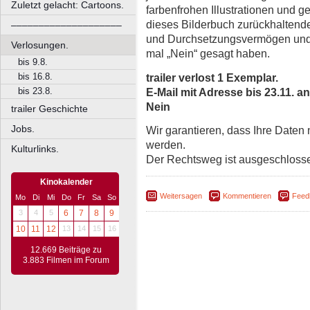
Zuletzt gelacht: Cartoons.
farbenfrohen Illustrationen und g
dieses Bilderbuch zurückhaltend
––––––––––––––––––––
und Durchsetzungsvermögen und b
Verlosungen.
mal „Nein“ gesagt haben.
bis 9.8.
trailer verlost 1 Exemplar.
bis 16.8.
E-Mail mit Adresse bis 23.11. an
bis 23.8.
Nein
trailer Geschichte
Jobs.
Wir garantieren, dass Ihre Daten
werden.
Kulturlinks.
Der Rechtsweg ist ausgeschloss
Kinokalender
Weitersagen
Kommentieren
Feed
Mo
Di
Mi
Do
Fr
Sa
So
3
4
5
6
7
8
9
10
11
12
13
14
15
16
12.669 Beiträge zu
3.883 Filmen im Forum