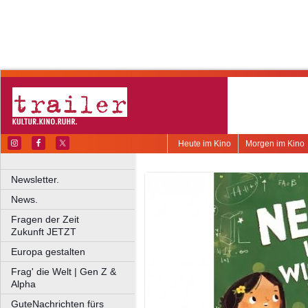
Heute im Kino
Morgen im Kino
Newsletter.
News.
Fragen der Zeit
Zukunft JETZT
Europa gestalten
Frag' die Welt | Gen Z &
Alpha
GuteNachrichten fürs