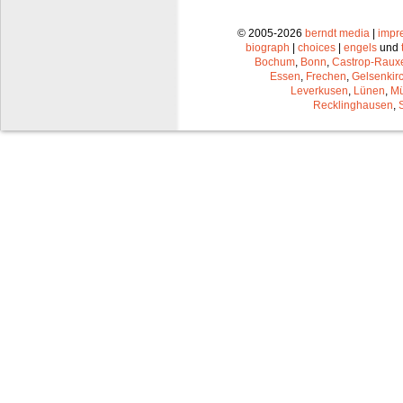
© 2005-2026
berndt media
|
impr
biograph
|
choices
|
engels
und
Bochum
,
Bonn
,
Castrop-Raux
Essen
,
Frechen
,
Gelsenkir
Leverkusen
,
Lünen
,
Mü
Recklinghausen
,