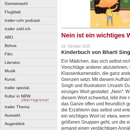
Gemeinwohl
Flugblatt.
trailer-ruhr podcast.
trailer zahl-ich.
Nein ist ein wichtiges 
ABO.
Bühne.
19. Oktober 2025
Kinderbuch von Bharti Sin
Film.
Ein Mädchen, das sich selbst nich
Literatur.
Vorschläge anderer abzulehnen, tri
Musik.
Klassenkameradin, die ganz ande
Grenzen setzt. Mit diesem Aufhän
Kunst.
Singh und Illustratorin Urvashi 
trailer spezial.
einziges Wort gestaltet: „Nein“. 
Kultur in NRW.
diesem Wort schwertut, lebt ihre
das Ganze offen und freundlich 
trailer Thema.
die Erzählerin das selbst und ent
Auswahl.
ein wichtiges Wort ist: etwa, wen
größeren Gruppen geht, um die e
Augenblick
jemand einen verdächtigen Annä