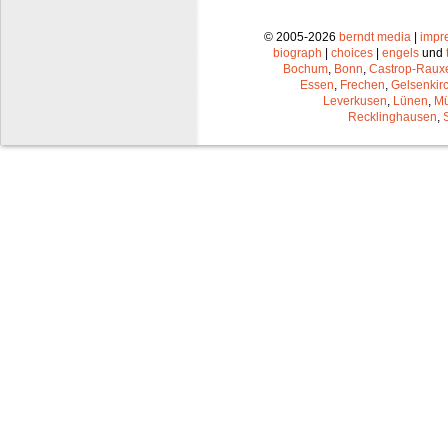
© 2005-2026
berndt media
|
impr
biograph
|
choices
|
engels
und
Bochum
,
Bonn
,
Castrop-Raux
Essen
,
Frechen
,
Gelsenkir
Leverkusen
,
Lünen
,
Mü
Recklinghausen
,