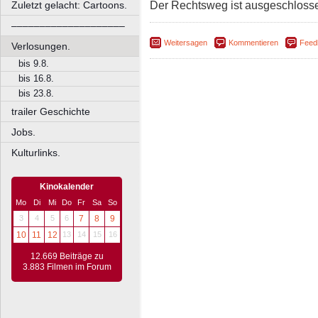
Der Rechtsweg ist ausgeschloss
Zuletzt gelacht: Cartoons.
––––––––––––––––––––
Weitersagen
Kommentieren
Feed
Verlosungen.
bis 9.8.
bis 16.8.
bis 23.8.
trailer Geschichte
Jobs.
Kulturlinks.
Kinokalender
Mo
Di
Mi
Do
Fr
Sa
So
3
4
5
6
7
8
9
10
11
12
13
14
15
16
12.669 Beiträge zu
3.883 Filmen im Forum