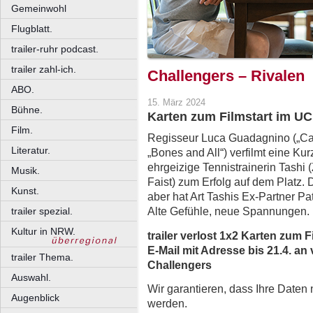
Gemeinwohl
Flugblatt.
trailer-ruhr podcast.
trailer zahl-ich.
Challengers – Rivalen
ABO.
15. März 2024
Bühne.
Karten zum Filmstart im U
Film.
Regisseur Luca Guadagnino („Call
Literatur.
„Bones and All“) verfilmt eine K
ehrgeizige Tennistrainerin Tashi 
Musik.
Faist) zum Erfolg auf dem Platz.
Kunst.
aber hat Art Tashis Ex-Partner P
Alte Gefühle, neue Spannungen.
trailer spezial.
Kultur in NRW.
trailer verlost 1x2 Karten zum 
E-Mail mit Adresse bis 21.4. an 
trailer Thema.
Challengers
Auswahl.
Wir garantieren, dass Ihre Daten
Augenblick
werden.