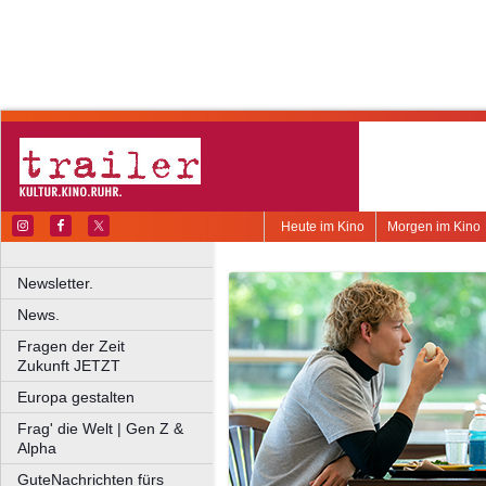
Heute im Kino
Morgen im Kino
Newsletter.
News.
Fragen der Zeit
Zukunft JETZT
Europa gestalten
Frag' die Welt | Gen Z &
Alpha
GuteNachrichten fürs