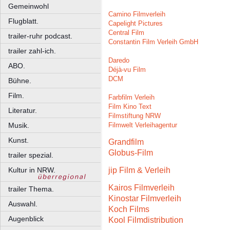
Gemeinwohl
Camino Filmverleih
Flugblatt.
Capelight Pictures
Central Film
trailer-ruhr podcast.
Constantin Film Verleih GmbH
trailer zahl-ich.
Daredo
ABO.
Déjà-vu Film
DCM
Bühne.
Film.
Farbfilm Verleih
Film Kino Text
Literatur.
Filmstiftung NRW
Filmwelt Verleihagentur
Musik.
Kunst.
Grandfilm
Globus-Film
trailer spezial.
jip Film & Verleih
Kultur in NRW.
Kairos Filmverleih
trailer Thema.
Kinostar Filmverleih
Auswahl.
Koch Films
Augenblick
Kool Filmdistribution