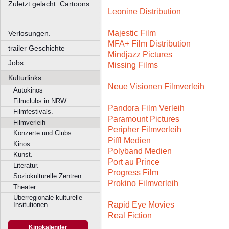
Zuletzt gelacht: Cartoons.
Leonine Distribution
––––––––––––––––––––
Majestic Film
Verlosungen.
MFA+ Film Distribution
trailer Geschichte
Mindjazz Pictures
Jobs.
Missing Films
Kulturlinks.
Neue Visionen Filmverleih
Autokinos
Filmclubs in NRW
Pandora Film Verleih
Filmfestivals.
Paramount Pictures
Filmverleih
Peripher Filmverleih
Konzerte und Clubs.
Piffl Medien
Kinos.
Polyband Medien
Kunst.
Port au Prince
Literatur.
Progress Film
Soziokulturelle Zentren.
Prokino Filmverleih
Theater.
Überregionale kulturelle
Rapid Eye Movies
Insitutionen
Real Fiction
Kinokalender