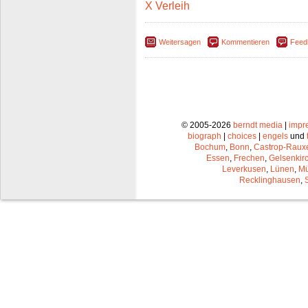
X Verleih
Weitersagen
Kommentieren
Feed
© 2005-2026
berndt media
|
impr
biograph
|
choices
|
engels
und
Bochum
,
Bonn
,
Castrop-Raux
Essen
,
Frechen
,
Gelsenkir
Leverkusen
,
Lünen
,
Mü
Recklinghausen
,