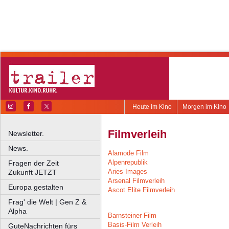
Heute im Kino
Morgen im Kino
Filmverleih
Newsletter.
News.
Alamode Film
Alpenrepublik
Fragen der Zeit
Aries Images
Zukunft JETZT
Arsenal Filmverleih
Europa gestalten
Ascot Elite Filmverleih
Frag' die Welt | Gen Z &
Alpha
Barnsteiner Film
Basis-Film Verleih
GuteNachrichten fürs