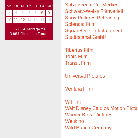
Salzgeber & Co. Medien
Mo
Di
Mi
Do
Fr
Sa
So
Schwarz-Weiss Filmverleih
3
4
5
6
7
8
9
Sony Pictures Releasing
10
11
12
13
14
15
16
Splendid Film
12.669 Beiträge zu
SquareOne Entertainment
3.883 Filmen im Forum
Studiocanal GmbH
Tiberius Film
Tobis Film
Transit Film
Universal Pictures
Ventura Film
W-Film
Walt Disney Studios Motion Pictu
Warner Bros. Pictures
Weltkino
Wild Bunch Germany