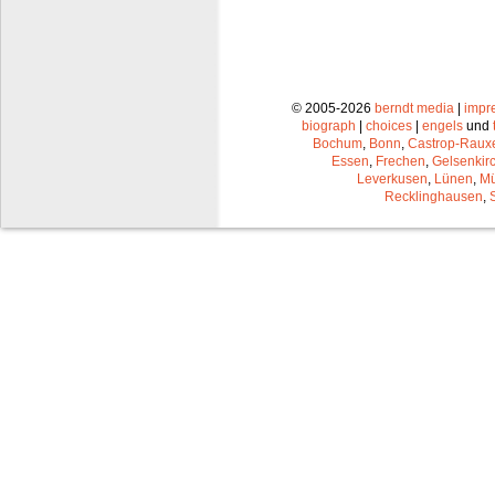
© 2005-2026
berndt media
|
impr
biograph
|
choices
|
engels
und
Bochum
,
Bonn
,
Castrop-Raux
Essen
,
Frechen
,
Gelsenkir
Leverkusen
,
Lünen
,
Mü
Recklinghausen
,