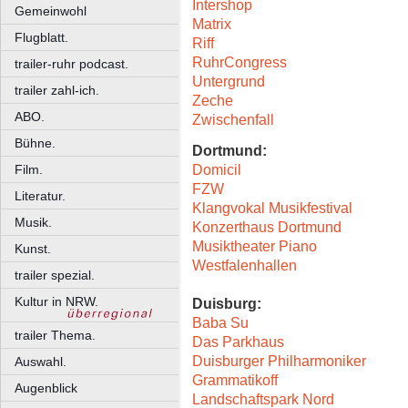
Intershop
Gemeinwohl
Matrix
Flugblatt.
Riff
RuhrCongress
trailer-ruhr podcast.
Untergrund
trailer zahl-ich.
Zeche
ABO.
Zwischenfall
Bühne.
Dortmund:
Domicil
Film.
FZW
Literatur.
Klangvokal Musikfestival
Musik.
Konzerthaus Dortmund
Musiktheater Piano
Kunst.
Westfalenhallen
trailer spezial.
Kultur in NRW.
Duisburg:
Baba Su
trailer Thema.
Das Parkhaus
Duisburger Philharmoniker
Auswahl.
Grammatikoff
Augenblick
Landschaftspark Nord