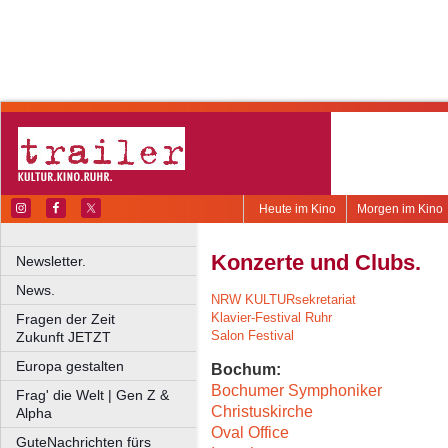
Heute im Kino
Morgen im Kino
Konzerte und Clubs.
Newsletter.
News.
NRW KULTURsekretariat
Klavier-Festival Ruhr
Fragen der Zeit
Salon Festival
Zukunft JETZT
Europa gestalten
Bochum:
Bochumer Symphoniker
Frag' die Welt | Gen Z &
Christuskirche
Alpha
Oval Office
GuteNachrichten fürs