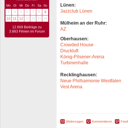
Lünen:
Mo
Di
Mi
Do
Fr
Sa
So
Jazzclub Lünen
3
4
5
6
7
8
9
10
11
12
13
14
15
16
Mülheim an der Ruhr:
12.669 Beiträge zu
AZ
3.883 Filmen im Forum
Oberhausen:
Crowded House
Druckluft
König-Pilsener-Arena
Turbinenhalle
Recklinghausen:
Neue Philharmonie Westfalen
Vest Arena
Weitersagen
Kommentieren
Feed