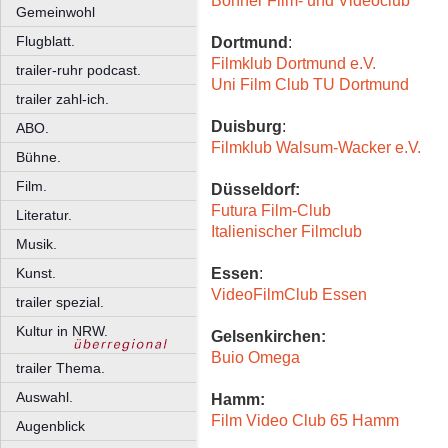
Bonner Film- und Videoclub
Gemeinwohl
Flugblatt.
Dortmund
:
Filmklub Dortmund e.V.
trailer-ruhr podcast.
Uni Film Club TU Dortmund
trailer zahl-ich.
Duisburg
:
ABO.
Filmklub Walsum-Wacker e.V.
Bühne.
Film.
Düsseldorf:
Futura Film-Club
Literatur.
Italienischer Filmclub
Musik.
Essen
:
Kunst.
VideoFilmClub Essen
trailer spezial.
Kultur in NRW.
Gelsenkirchen:
Buio Omega
trailer Thema.
Auswahl.
Hamm:
Film Video Club 65 Hamm
Augenblick