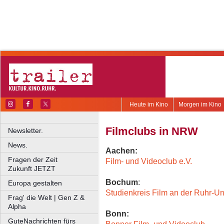
Heute im Kino
Morgen im Kino
Filmclubs in NRW
Newsletter.
News.
Aachen:
Fragen der Zeit
Film- und Videoclub e.V.
Zukunft JETZT
Bochum
:
Europa gestalten
Studienkreis Film an der Ruhr-U
Frag' die Welt | Gen Z &
Alpha
Bonn:
GuteNachrichten fürs