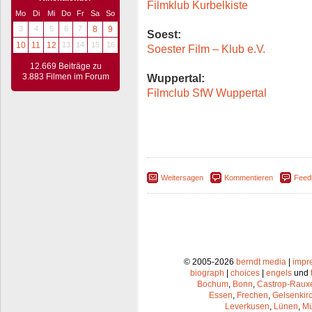
Filmklub Kurbelkiste
Mo
Di
Mi
Do
Fr
Sa
So
3
4
5
6
7
8
9
Soest:
10
11
12
13
14
15
16
Soester Film – Klub e.V.
12.669 Beiträge zu
3.883 Filmen im Forum
Wuppertal:
Filmclub SfW Wuppertal
Weitersagen
Kommentieren
Feed
© 2005-2026
berndt media
|
impr
biograph
|
choices
|
engels
und
Bochum
,
Bonn
,
Castrop-Raux
Essen
,
Frechen
,
Gelsenkir
Leverkusen
,
Lünen
,
Mü