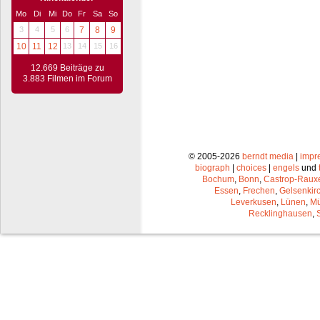
Mo
Di
Mi
Do
Fr
Sa
So
3
4
5
6
7
8
9
10
11
12
13
14
15
16
12.669 Beiträge zu
3.883 Filmen im Forum
© 2005-2026
berndt media
|
impr
biograph
|
choices
|
engels
und
Bochum
,
Bonn
,
Castrop-Raux
Essen
,
Frechen
,
Gelsenkir
Leverkusen
,
Lünen
,
Mü
Recklinghausen
,