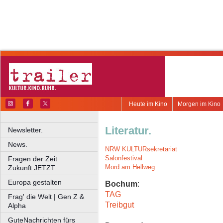
Heute im Kino
Morgen im Kino
Literatur.
Newsletter.
News.
NRW KULTURsekretariat
Salonfestival
Fragen der Zeit
Mord am Hellweg
Zukunft JETZT
Europa gestalten
Bochum
:
TAG
Frag' die Welt | Gen Z &
Treibgut
Alpha
GuteNachrichten fürs