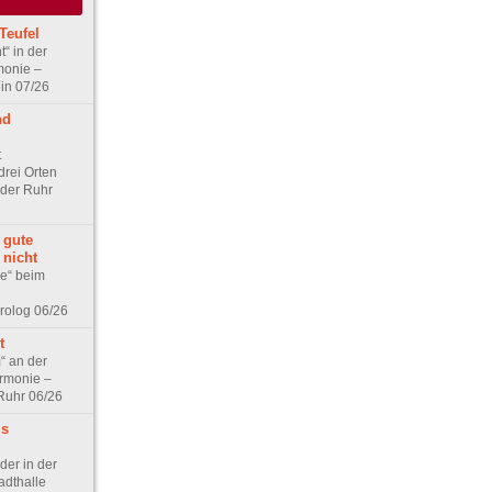
Teufel
“ in der
monie –
in 07/26
nd
t
rei Orten
 der Ruhr
 gute
 nicht
xe“ beim
rolog 06/26
t
“ an der
rmonie –
 Ruhr 06/26
ls
der in der
adthalle