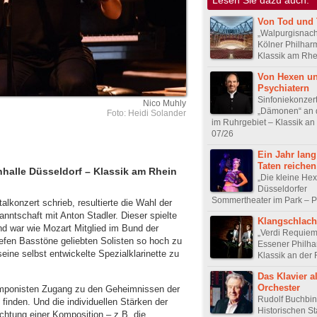
Von Tod und 
„Walpurgisnacht
Kölner Philhar
Klassik am Rhe
Von Hexen u
Psychiatern
Sinfoniekonzer
Nico Muhly
„Dämonen“ an d
Foto: Heidi Solander
im Ruhrgebiet – Klassik an
07/26
Ein Jahr lang
Taten reichen
nhalle Düsseldorf – Klassik am Rhein
„Die kleine He
Düsseldorfer
Sommertheater im Park – P
lkonzert schrieb, resultierte die Wahl der
nntschaft mit Anton Stadler. Dieser spielte
Klangschlach
d war wie Mozart Mitglied im Bund der
„Verdi Requiem
iefen Basstöne geliebten Solisten so hoch zu
Essener Philha
eine selbst entwickelte Spezialklarinette zu
Klassik an der
Das Klavier a
Orchester
mponisten Zugang zu den Geheimnissen der
Rudolf Buchbin
finden. Und die individuellen Stärken der
Historischen St
ichtung einer Komposition – z.B. die