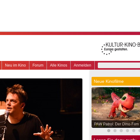
Neu im Kino
Forum
Alle Kinos
Anmelden
Neue Kinofilme
PAW Patrol: Der Dino-Film
Lesen Sie dazu auch: