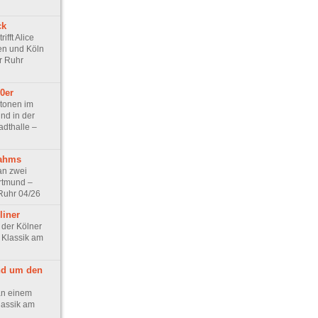
ck
ifft Alice
sen und Köln
r Ruhr
20er
stonen im
d in der
adthalle –
rahms
an zwei
rtmund –
 Ruhr 04/26
liner
 der Kölner
 Klassik am
nd um den
an einem
lassik am