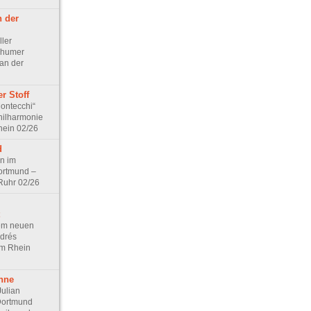
 der
ller
chumer
an der
r Stoff
Montecchi“
Philharmonie
hein 02/26
d
on im
ortmund –
 Ruhr 02/26
dem neuen
drés
am Rhein
hne
Julian
Dortmund