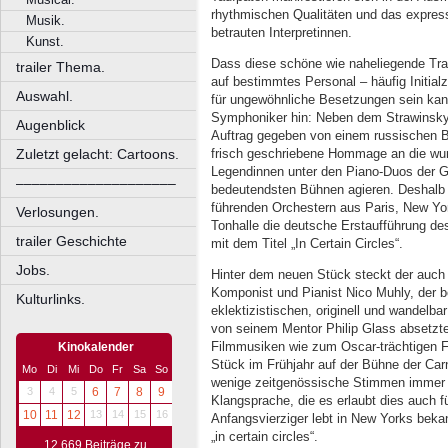
rhythmischen Qualitäten und das expres
Musik.
betrauten Interpretinnen.
Kunst.
Dass diese schöne wie naheliegende Tra
trailer Thema.
auf bestimmtes Personal – häufig Initial
Auswahl.
für ungewöhnliche Besetzungen sein kann
Symphoniker hin: Neben dem Strawinsky-K
Augenblick
Auftrag gegeben von einem russischen Ball
frisch geschriebene Hommage an die wu
Zuletzt gelacht: Cartoons.
Legendinnen unter den Piano-Duos der Ge
––––––––––––––––––––
bedeutendsten Bühnen agieren. Deshalb 
führenden Orchestern aus Paris, New York
Verlosungen.
Tonhalle die deutsche Erstaufführung de
trailer Geschichte
mit dem Titel „In Certain Circles“.
Jobs.
Hinter dem neuen Stück steckt der auch
Komponist und Pianist Nico Muhly, der 
Kulturlinks.
eklektizistischen, originell und wandelbar
von seinem Mentor Philip Glass absetzt
Filmmusiken wie zum Oscar-trächtigen F
Kinokalender
Stück im Frühjahr auf der Bühne der Carn
Mo
Di
Mi
Do
Fr
Sa
So
wenige zeitgenössische Stimmen immer e
3
4
5
6
7
8
9
Klangsprache, die es erlaubt dies auch 
10
11
12
13
14
15
16
Anfangsvierziger lebt in New Yorks bek
„in certain circles“.
12.669 Beiträge zu