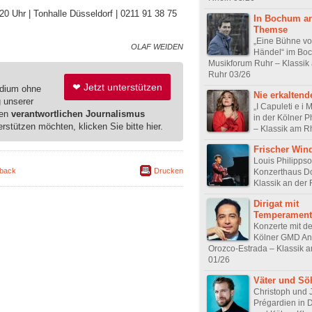
20 Uhr | Tonhalle Düsseldorf | 0211 91 38 75
In Bochum an
Themse
„Eine Bühne vo
OLAF WEIDEN
Händel“ im Bo
Musikforum Ruhr – Klassik 
Ruhr 03/26
❤ Jetzt unterstützen
edium ohne
Nie erkaltende
g unserer
„I Capuleti e i 
ren
verantwortlichen Journalismus
in der Kölner 
erstützen möchten, klicken Sie bitte hier.
– Klassik am R
Frischer Win
Louis Philipps
back
Drucken
Konzerthaus D
Klassik an der
Dirigat mit
Temperament
Konzerte mit 
Kölner GMD An
Orozco-Estrada – Klassik 
01/26
Väter und Sö
Christoph und 
Prégardien in 