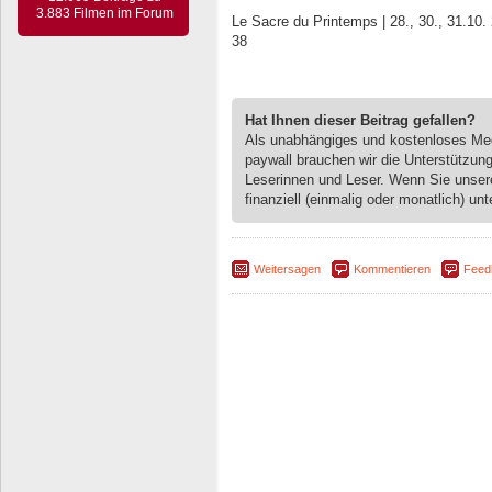
3.883 Filmen im Forum
Le Sacre du Printemps | 28., 30., 31.10. 
38
Hat Ihnen dieser Beitrag gefallen?
Als unabhängiges und kostenloses M
paywall brauchen wir die Unterstützun
Leserinnen und Leser. Wenn Sie unse
finanziell (einmalig oder monatlich) unt
Weitersagen
Kommentieren
Feed