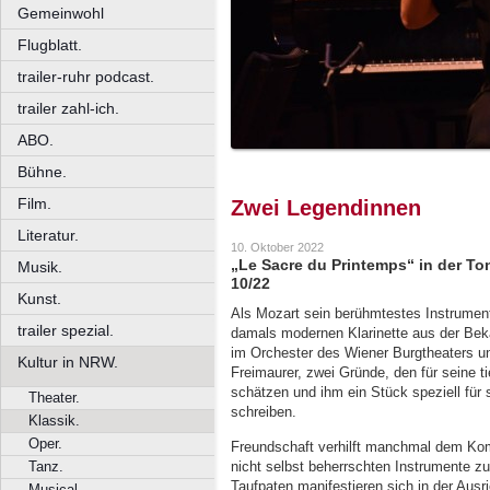
Gemeinwohl
Flugblatt.
trailer-ruhr podcast.
trailer zahl-ich.
ABO.
Bühne.
Film.
Zwei Legendinnen
Literatur.
10. Oktober 2022
„Le Sacre du Printemps“ in der To
Musik.
10/22
Kunst.
Als Mozart sein berühmtestes Instrumenta
trailer spezial.
damals modernen Klarinette aus der Beka
im Orchester des Wiener Burgtheaters un
Kultur in NRW.
Freimaurer, zwei Gründe, den für seine t
schätzen und ihm ein Stück speziell für s
Theater.
schreiben.
Klassik.
Oper.
Freundschaft verhilft manchmal dem Ko
nicht selbst beherrschten Instrumente zu 
Tanz.
Taufpaten manifestieren sich in der Ausr
Musical.