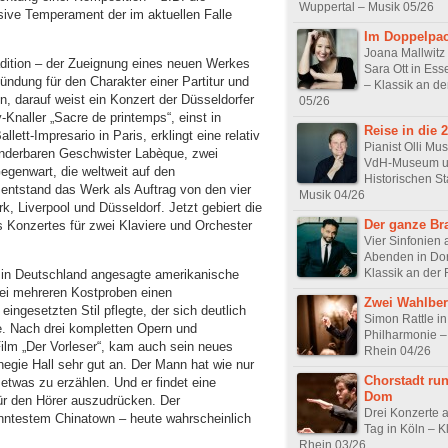
Wuppertal – Musik 05/26
sive Temperament der im aktuellen Falle
Im Doppelpa
Joana Mallwitz tr
dition – der Zueignung eines neuen Werkes
Sara Ott in Es
zündung für den Charakter einer Partitur und
– Klassik an de
, darauf weist ein Konzert der Düsseldorfer
05/26
naller „Sacre de printemps“, einst in
Reise in die 
ett-Impresario in Paris, erklingt eine relativ
Pianist Olli Mu
nderbaren Geschwister Labèque, zwei
VdH-Museum un
genwart, die weltweit auf den
Historischen St
entstand das Werk als Auftrag von den vier
Musik 04/26
, Liverpool und Düsseldorf. Jetzt gebiert die
Der ganze B
s Konzertes für zwei Klaviere und Orchester
Vier Sinfonien 
Abenden in Do
Klassik an der
 in Deutschland angesagte amerikanische
bei mehreren Kostproben einen
Zwei Wahlber
 eingesetzten Stil pflegte, der sich deutlich
Simon Rattle in
e. Nach drei kompletten Opern und
Philharmonie –
ilm „Der Vorleser“, kam auch sein neues
Rhein 04/26
egie Hall sehr gut an. Der Mann hat wie nur
Chorstadt ru
twas zu erzählen. Und er findet eine
Dom
für den Hörer auszudrücken. Der
Drei Konzerte 
anntestem Chinatown – heute wahrscheinlich
Tag in Köln – K
Rhein 03/26