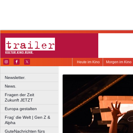
Heute im Kino
Morgen im Kino
Newsletter.
News.
Fragen der Zeit
Zukunft JETZT
Europa gestalten
Frag' die Welt | Gen Z &
Alpha
GuteNachrichten fürs