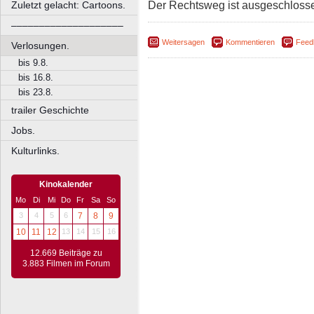
Der Rechtsweg ist ausgeschloss
Zuletzt gelacht: Cartoons.
––––––––––––––––––––
Weitersagen
Kommentieren
Feed
Verlosungen.
bis 9.8.
bis 16.8.
bis 23.8.
trailer Geschichte
Jobs.
Kulturlinks.
Kinokalender
Mo
Di
Mi
Do
Fr
Sa
So
3
4
5
6
7
8
9
10
11
12
13
14
15
16
12.669 Beiträge zu
3.883 Filmen im Forum