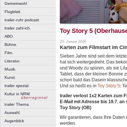
Gemeinwohl
Flugblatt.
trailer-ruhr podcast.
trailer zahl-ich.
Toy Story 5 (Oberhaus
ABO.
20. Januar 2026
Bühne.
Karten zum Filmstart im C
Film.
Sieben Jahre sind seit dem letzt
Literatur.
hat sich weitergedreht. Das bek
und Woody zu spüren, als sie Li
Musik.
Tablet, dass der kleinen Bonnie 
Kunst.
schon bald das Dasein klassischer
Und so heißt es in
Toy Story 5
: T
trailer spezial.
Kultur in NRW.
trailer verlost 1x2 Karten zum 
E-Mail mit Adresse bis 19.7. an 
trailer Thema.
Toy Story (OB)
Auswahl.
Wir garantieren, dass Ihre Daten
Augenblick
werden.