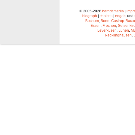
© 2005-2026
berndt media
|
impr
biograph
|
choices
|
engels
und
Bochum
,
Bonn
,
Castrop-Raux
Essen
,
Frechen
,
Gelsenkir
Leverkusen
,
Lünen
,
Mü
Recklinghausen
,