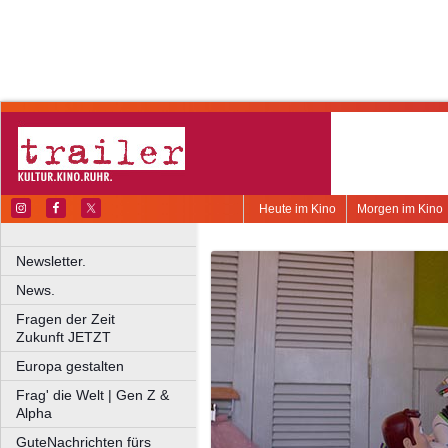
Heute im Kino
Morgen im Kino
Newsletter.
News.
Fragen der Zeit
Zukunft JETZT
Europa gestalten
Frag' die Welt | Gen Z &
Alpha
GuteNachrichten fürs