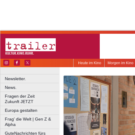
Heute im Kino
Morgen im Kino
Newsletter.
News.
Fragen der Zeit
Zukunft JETZT
Europa gestalten
Frag' die Welt | Gen Z &
Alpha
GuteNachrichten fürs