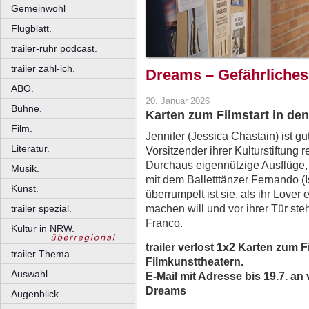
Gemeinwohl
Flugblatt.
trailer-ruhr podcast.
trailer zahl-ich.
Dreams – Gefährliches
ABO.
20. Januar 2026
Bühne.
Karten zum Filmstart in de
Film.
Jennifer (Jessica Chastain) ist gut
Literatur.
Vorsitzender ihrer Kulturstiftung 
Durchaus eigennützige Ausflüge, p
Musik.
mit dem Balletttänzer Fernando 
Kunst.
überrumpelt ist sie, als ihr Love
machen will und vor ihrer Tür ste
trailer spezial.
Franco.
Kultur in NRW.
trailer verlost 1x2 Karten zum 
trailer Thema.
Filmkunsttheatern.
Auswahl.
E-Mail mit Adresse bis 19.7. an 
Dreams
Augenblick