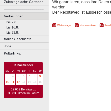
Wir garantieren, dass Ihre Daten
Zuletzt gelacht: Cartoons.
werden.
––––––––––––––––––––
Der Rechtsweg ist ausgeschloss
Verlosungen.
bis 9.8.
Weitersagen
Kommentieren
Feed
bis 16.8.
bis 23.8.
trailer Geschichte
Jobs.
Kulturlinks.
Kinokalender
Mo
Di
Mi
Do
Fr
Sa
So
3
4
5
6
7
8
9
10
11
12
13
14
15
16
12.669 Beiträge zu
3.883 Filmen im Forum