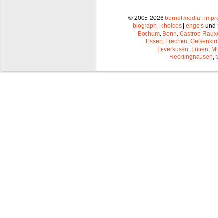
© 2005-2026
berndt media
|
impr
biograph
|
choices
|
engels
und
Bochum
,
Bonn
,
Castrop-Raux
Essen
,
Frechen
,
Gelsenkir
Leverkusen
,
Lünen
,
Mü
Recklinghausen
,