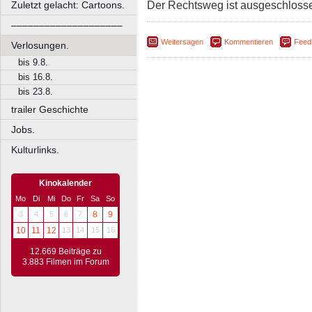
Der Rechtsweg ist ausgeschloss
Zuletzt gelacht: Cartoons.
––––––––––––––––––––
Weitersagen
Kommentieren
Feed
Verlosungen.
bis 9.8.
bis 16.8.
bis 23.8.
trailer Geschichte
Jobs.
Kulturlinks.
Kinokalender
Mo
Di
Mi
Do
Fr
Sa
So
3
4
5
6
7
8
9
10
11
12
13
14
15
16
12.669 Beiträge zu
3.883 Filmen im Forum