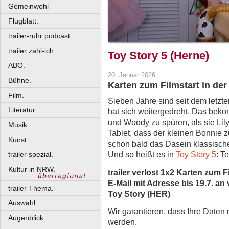
Gemeinwohl
Flugblatt.
trailer-ruhr podcast.
trailer zahl-ich.
Toy Story 5 (Herne)
ABO.
20. Januar 2026
Bühne.
Karten zum Filmstart in der
Film.
Sieben Jahre sind seit dem letzt
Literatur.
hat sich weitergedreht. Das bek
und Woody zu spüren, als sie Li
Musik.
Tablet, dass der kleinen Bonnie 
Kunst.
schon bald das Dasein klassischer
Und so heißt es in
Toy Story 5
: T
trailer spezial.
Kultur in NRW.
trailer verlost 1x2 Karten zum F
E-Mail mit Adresse bis 19.7. an 
trailer Thema.
Toy Story (HER)
Auswahl.
Wir garantieren, dass Ihre Daten
Augenblick
werden.