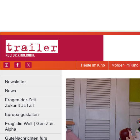
Heute im Kino
Morgen im Kino
Newsletter.
News.
Fragen der Zeit
Zukunft JETZT
Europa gestalten
Frag' die Welt | Gen Z &
Alpha
GuteNachrichten fürs