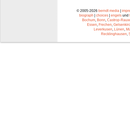
© 2005-2026
berndt media
|
impr
biograph
|
choices
|
engels
und
Bochum
,
Bonn
,
Castrop-Raux
Essen
,
Frechen
,
Gelsenkir
Leverkusen
,
Lünen
,
Mü
Recklinghausen
,