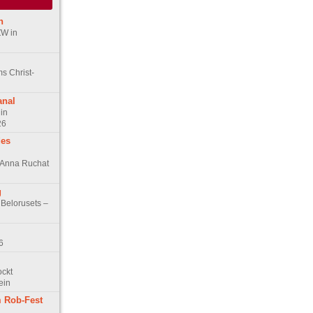
n
ZW in
s Christ-
anal
in
26
des
n Anna Ruchat
g
 Belorusets –
6
ockt
ein
 Rob-Fest