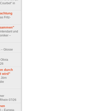
 Courbet“ in
rachtung
as Fritz-
usammen“
Intendant und
niker –
 – Glosse
Olivia
/26
en durch
t wird“
r Jörn
die
lner
 Rhein 07/26
hen
l – Europa-