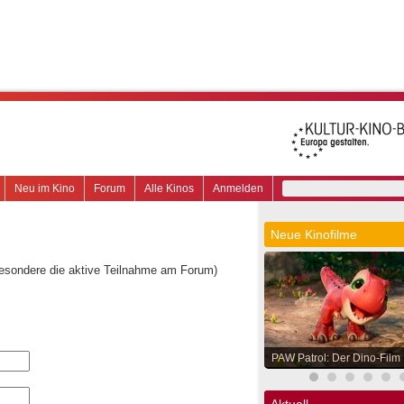
Neu im Kino
Forum
Alle Kinos
Anmelden
Neue Kinofilme
besondere die aktive Teilnahme am Forum)
PAW Patrol: Der Dino-Film
Aktuell