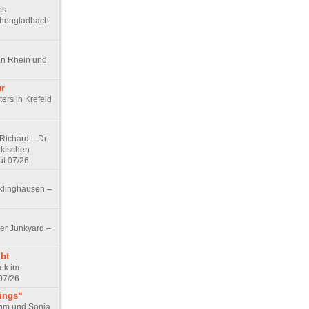
es
chengladbach
an Rhein und
ur
ers in Krefeld
ichard – Dr.
rkischen
ut 07/26
klinghausen –
er Junkyard –
bt
ek im
07/26
tings“
ohm und Sonja