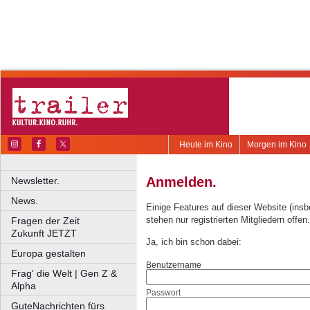
Heute im Kino
Morgen im Kino
Anmelden.
Newsletter.
News.
Einige Features auf dieser Website (ins
stehen nur registrierten Mitgliedern offen.
Fragen der Zeit
Zukunft JETZT
Ja, ich bin schon dabei:
Europa gestalten
Benutzername
Frag' die Welt | Gen Z &
Alpha
Passwort
GuteNachrichten fürs