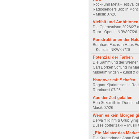
Rock- und Metal-Festival d
Radiosenders Bob in Mön
– Musik 07/26
Vielfalt und Ambitionen
Die Opernsaison 2026/27 
Ruhr - Oper in NRW 07/26
Konstruktionen der Nat
Bernhard Fuchs in Haus Est
– Kunst in NRW 07/26
Potenzial der Farben
Die Sammlung der Werner R
Carl Dörken Stiftung im Mä
Museum Witten – kunst & g
Hangover mit Schafen
Ragnar Kjartansson in Rec
Ruhrkunst 07/26
Aus der Zeit gefallen
Ron Sexsmith im Dortmund
Musik 07/26
Wenn es kein Morgen gi
Derya Yıldırım & Grup Şimş
Düsseldorfer zakk – Musik 
„Ein Meister des Marke
Die Kuratorinnen Anna Br