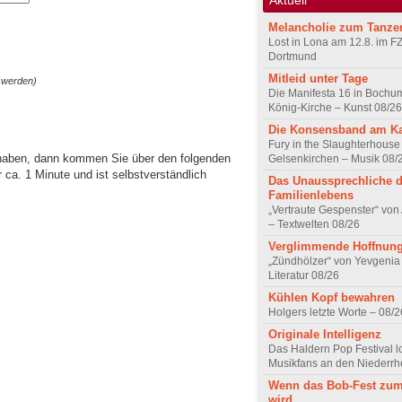
Melancholie zum Tanze
Lost in Lona am 12.8. im F
Dortmund
Mitleid unter Tage
 werden)
Die Manifesta 16 in Bochum
König-Kirche – Kunst 08/26
Die Konsensband am K
Fury in the Slaughterhouse 
 haben, dann kommen Sie über den folgenden
Gelsenkirchen – Musik 08/
ca. 1 Minute und ist selbstverständlich
Das Unaussprechliche 
Familienlebens
„Vertraute Gespenster“ vo
– Textwelten 08/26
Verglimmende Hoffnun
„Zündhölzer“ von Yevgenia
Literatur 08/26
Kühlen Kopf bewahren
Holgers letzte Worte – 08/2
Originale Intelligenz
Das Haldern Pop Festival l
Musikfans an den Niederrh
Wenn das Bob-Fest zum
wird