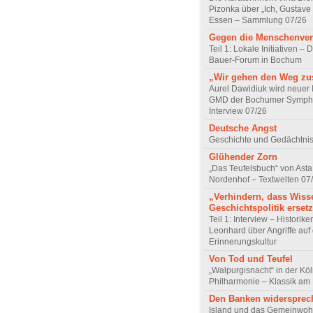
Pizonka über „Ich, Gustave
Essen – Sammlung 07/26
Gegen die Menschenve
Teil 1: Lokale Initiativen – D
Bauer-Forum in Bochum
„Wir gehen den Weg z
Aurel Dawidiuk wird neuer 
GMD der Bochumer Sympho
Interview 07/26
Deutsche Angst
Geschichte und Gedächtnis
Glühender Zorn
„Das Teufelsbuch“ von Asta 
Nordenhof – Textwelten 07
„Verhindern, dass Wiss
Geschichtspolitik ersetz
Teil 1: Interview – Historike
Leonhard über Angriffe auf 
Erinnerungskultur
Von Tod und Teufel
„Walpurgisnacht“ in der Kö
Philharmonie – Klassik am
Den Banken widersprec
Island und das Gemeinwoh