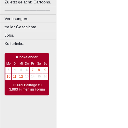
Zuletzt gelacht: Cartoons.
––––––––––––––––––––
Verlosungen.
trailer Geschichte
Jobs.
Kulturlinks.
Kinokalender
Mo
Di
Mi
Do
Fr
Sa
So
3
4
5
6
7
8
9
10
11
12
13
14
15
16
12.669 Beiträge zu
3.883 Filmen im Forum