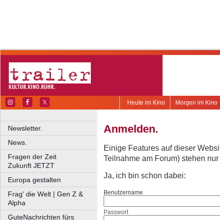
Heute im Kino
Morgen im Kino
Anmelden.
Newsletter.
News.
Einige Features auf dieser Websi
Fragen der Zeit
Teilnahme am Forum) stehen nur re
Zukunft JETZT
Ja, ich bin schon dabei:
Europa gestalten
Benutzername
Frag' die Welt | Gen Z &
Alpha
Passwort
GuteNachrichten fürs