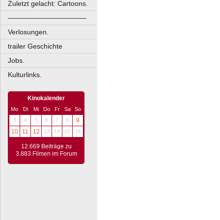
Zuletzt gelacht: Cartoons.
––––––––––––––––––––
Verlosungen.
trailer Geschichte
Jobs.
Kulturlinks.
Kinokalender
Mo
Di
Mi
Do
Fr
Sa
So
3
4
5
6
7
8
9
10
11
12
13
14
15
16
12.669 Beiträge zu
3.883 Filmen im Forum