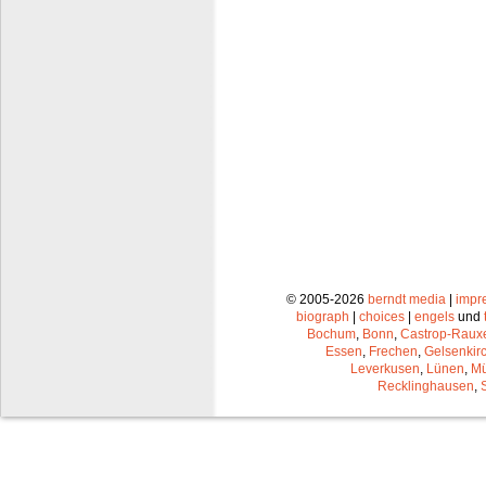
© 2005-2026
berndt media
|
impr
biograph
|
choices
|
engels
und
Bochum
,
Bonn
,
Castrop-Raux
Essen
,
Frechen
,
Gelsenkir
Leverkusen
,
Lünen
,
Mü
Recklinghausen
,