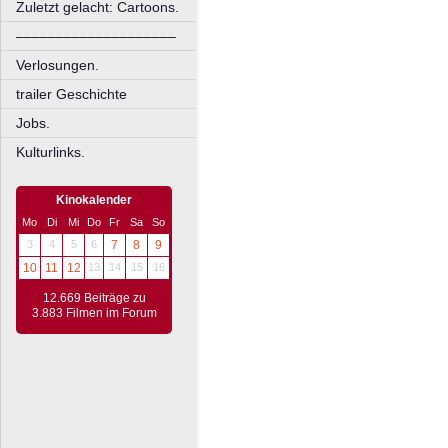
Zuletzt gelacht: Cartoons.
––––––––––––––––––––
Verlosungen.
trailer Geschichte
Jobs.
Kulturlinks.
Kinokalender
Mo
Di
Mi
Do
Fr
Sa
So
3
4
5
6
7
8
9
10
11
12
13
14
15
16
12.669 Beiträge zu
3.883 Filmen im Forum