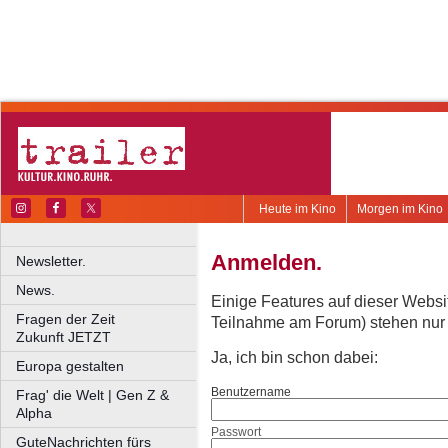
Heute im Kino
Morgen im Kino
Anmelden.
Newsletter.
News.
Einige Features auf dieser Websi
Fragen der Zeit
Teilnahme am Forum) stehen nur re
Zukunft JETZT
Ja, ich bin schon dabei:
Europa gestalten
Benutzername
Frag' die Welt | Gen Z &
Alpha
Passwort
GuteNachrichten fürs