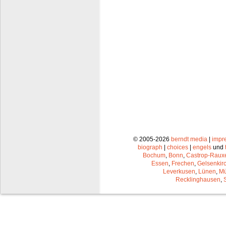
© 2005-2026
berndt media
|
impr
biograph
|
choices
|
engels
und
Bochum
,
Bonn
,
Castrop-Raux
Essen
,
Frechen
,
Gelsenkir
Leverkusen
,
Lünen
,
Mü
Recklinghausen
,