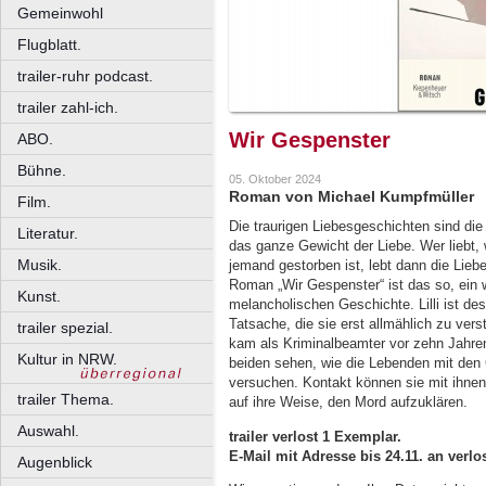
Gemeinwohl
Flugblatt.
trailer-ruhr podcast.
trailer zahl-ich.
Wir Gespenster
ABO.
Bühne.
05. Oktober 2024
Roman von Michael Kumpfmüller
Film.
Die traurigen Liebesgeschichten sind die
Literatur.
das ganze Gewicht der Liebe. Wer liebt,
Musik.
jemand gestorben ist, lebt dann die Lie
Roman „Wir Gespenster“ ist das so, ein w
Kunst.
melancholischen Geschichte. Lilli ist d
Tatsache, die sie erst allmählich zu ver
trailer spezial.
kam als Kriminalbeamter vor zehn Jahre
Kultur in NRW.
beiden sehen, wie die Lebenden mit d
versuchen. Kontakt können sie mit ihne
trailer Thema.
auf ihre Weise, den Mord aufzuklären.
Auswahl.
trailer verlost 1 Exemplar.
E-Mail mit Adresse bis 24.11. an verlo
Augenblick