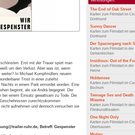
The End of Oak Street
Karten zum Filmstart im Cin
Dortmund
Sunny Dancer
Karten zum Filmstart im sw
Dortmund
Der Spaziergang nach 
Karten zum Filmstart in de
Gelsenkirchen
Insidious: Out of the Fu
 schönsten. Erst mit der Trauer spürt man
Karten zum Filmstart in der
 weiß um den Verlust. Aber was ist, wenn
Herne
be weiter? In Michael Kumpfmüllers neuem
Hiddensee
underbarer Trost in einer zutiefst
Karten zum Filmstart im C
es Nachts in einem Park ermordet worden. Eine
Bochum
stehen beginnt, als sie Andrä begegnet. Der
Teenage Sex and Death
n bei einem Einsatz gewaltsam zu Tode. Die
Miasma
en Geschehnissen zurechtzukommen
Karten zum Filmstart in de
n nicht aufnehmen und dennoch versuchen sie
Filmkunsttheatern
One Night Only
Karten zum Filmstart im Cin
sung@trailer-ruhr.de, Betreff: Gespenster
Oberhausen
Mutiny