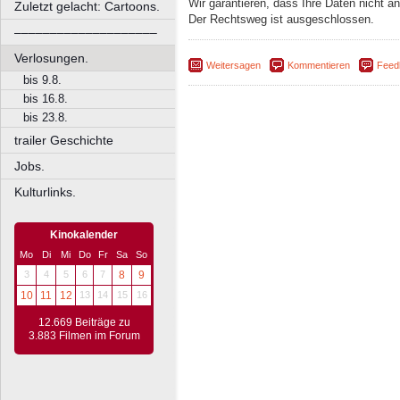
Wir garantieren, dass Ihre Daten nicht 
Zuletzt gelacht: Cartoons.
Der Rechtsweg ist ausgeschlossen.
––––––––––––––––––––
Verlosungen.
Weitersagen
Kommentieren
Feed
bis 9.8.
bis 16.8.
bis 23.8.
trailer Geschichte
Jobs.
Kulturlinks.
Kinokalender
Mo
Di
Mi
Do
Fr
Sa
So
3
4
5
6
7
8
9
10
11
12
13
14
15
16
12.669 Beiträge zu
3.883 Filmen im Forum