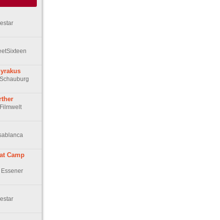
estar
eetSixteen
Syrakus
r Schauburg
rther
 Filmwelt
asablanca
 at Camp
n Essener
estar