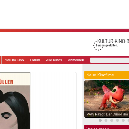
Neu im Kino
Forum
Alle Kinos
Anmelden
Neue Kinofilme
PAW Patrol: Der Dino-Film
Verlosungen.