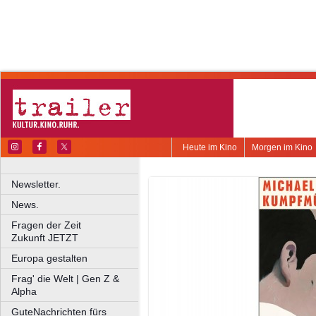
Heute im Kino
Morgen im Kino
Newsletter.
News.
Fragen der Zeit
Zukunft JETZT
Europa gestalten
Frag' die Welt | Gen Z &
Alpha
GuteNachrichten fürs