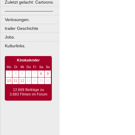
Zuletzt gelacht: Cartoons.
––––––––––––––––––––
Verlosungen.
trailer Geschichte
Jobs.
Kulturlinks.
Kinokalender
Mo
Di
Mi
Do
Fr
Sa
So
3
4
5
6
7
8
9
10
11
12
13
14
15
16
12.669 Beiträge zu
3.883 Filmen im Forum