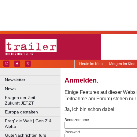
Heute im Kino
Morgen im Kino
Anmelden.
Newsletter.
News.
Einige Features auf dieser Websi
Fragen der Zeit
Teilnahme am Forum) stehen nur re
Zukunft JETZT
Ja, ich bin schon dabei:
Europa gestalten
Benutzername
Frag' die Welt | Gen Z &
Alpha
Passwort
GuteNachrichten fürs