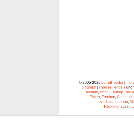
© 2005-2026
berndt media
|
impr
biograph
|
choices
|
engels
und
Bochum
,
Bonn
,
Castrop-Raux
Essen
,
Frechen
,
Gelsenkir
Leverkusen
,
Lünen
,
Mü
Recklinghausen
,