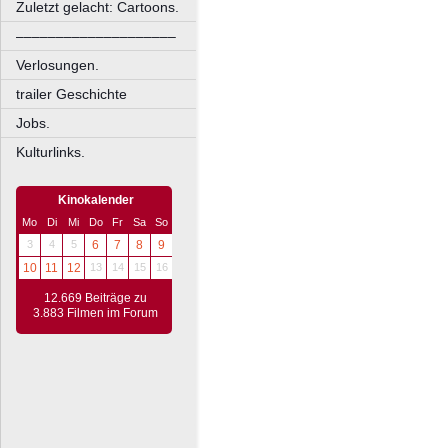
Zuletzt gelacht: Cartoons.
––––––––––––––––––––
Verlosungen.
trailer Geschichte
Jobs.
Kulturlinks.
Kinokalender
Mo
Di
Mi
Do
Fr
Sa
So
3
4
5
6
7
8
9
10
11
12
13
14
15
16
12.669 Beiträge zu
3.883 Filmen im Forum