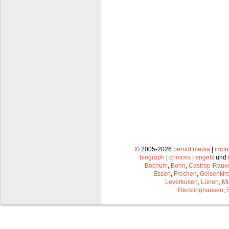
© 2005-2026
berndt media
|
impr
biograph
|
choices
|
engels
und
Bochum
,
Bonn
,
Castrop-Raux
Essen
,
Frechen
,
Gelsenkir
Leverkusen
,
Lünen
,
Mü
Recklinghausen
,