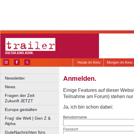
Heute im Kino
Morgen im Kino
Anmelden.
Newsletter.
News.
Einige Features auf dieser Websi
Fragen der Zeit
Teilnahme am Forum) stehen nur re
Zukunft JETZT
Ja, ich bin schon dabei:
Europa gestalten
Benutzername
Frag' die Welt | Gen Z &
Alpha
Passwort
GuteNachrichten fürs