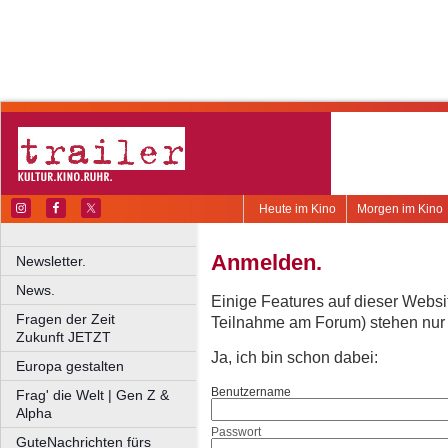
Heute im Kino
Morgen im Kino
Anmelden.
Newsletter.
News.
Einige Features auf dieser Websi
Fragen der Zeit
Teilnahme am Forum) stehen nur re
Zukunft JETZT
Ja, ich bin schon dabei:
Europa gestalten
Benutzername
Frag' die Welt | Gen Z &
Alpha
Passwort
GuteNachrichten fürs