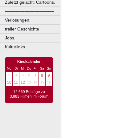
Zuletzt gelacht: Cartoons.
––––––––––––––––––––
Verlosungen.
trailer Geschichte
Jobs.
Kulturlinks.
Kinokalender
Mo
Di
Mi
Do
Fr
Sa
So
3
4
5
6
7
8
9
10
11
12
13
14
15
16
12.669 Beiträge zu
3.883 Filmen im Forum