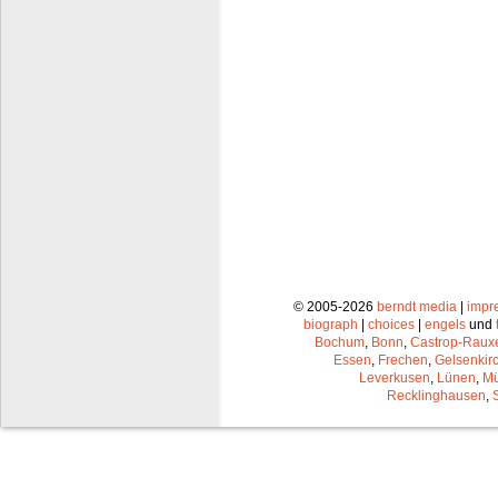
© 2005-2026
berndt media
|
impr
biograph
|
choices
|
engels
und
Bochum
,
Bonn
,
Castrop-Raux
Essen
,
Frechen
,
Gelsenkir
Leverkusen
,
Lünen
,
Mü
Recklinghausen
,