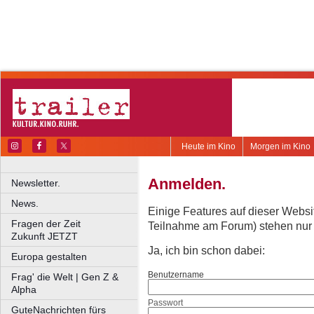
Heute im Kino
Morgen im Kino
Anmelden.
Newsletter.
News.
Einige Features auf dieser Websi
Fragen der Zeit
Teilnahme am Forum) stehen nur re
Zukunft JETZT
Ja, ich bin schon dabei:
Europa gestalten
Benutzername
Frag' die Welt | Gen Z &
Alpha
Passwort
GuteNachrichten fürs