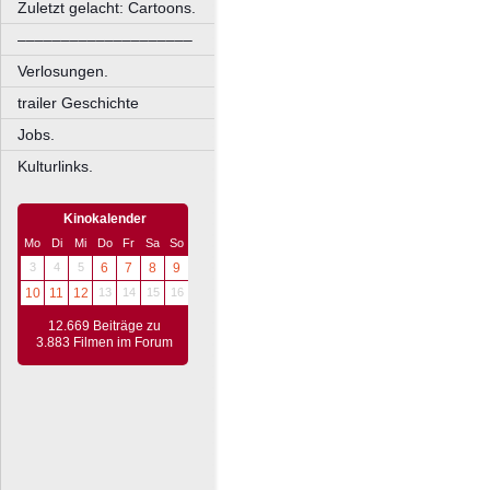
Zuletzt gelacht: Cartoons.
––––––––––––––––––––
Verlosungen.
trailer Geschichte
Jobs.
Kulturlinks.
Kinokalender
Mo
Di
Mi
Do
Fr
Sa
So
3
4
5
6
7
8
9
10
11
12
13
14
15
16
12.669 Beiträge zu
3.883 Filmen im Forum