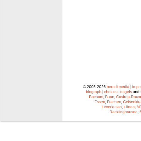
© 2005-2026
berndt media
|
impr
biograph
|
choices
|
engels
und
Bochum
,
Bonn
,
Castrop-Raux
Essen
,
Frechen
,
Gelsenkir
Leverkusen
,
Lünen
,
Mü
Recklinghausen
,