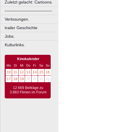
Zuletzt gelacht: Cartoons.
––––––––––––––––––––
Verlosungen.
trailer Geschichte
Jobs.
Kulturlinks.
Kinokalender
Mo
Di
Mi
Do
Fr
Sa
So
10
11
12
13
14
15
16
17
18
19
20
21
22
23
12.669 Beiträge zu
3.883 Filmen im Forum