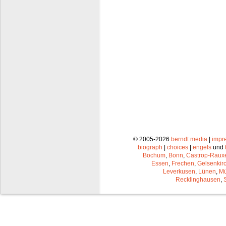
© 2005-2026
berndt media
|
impr
biograph
|
choices
|
engels
und
Bochum
,
Bonn
,
Castrop-Raux
Essen
,
Frechen
,
Gelsenkir
Leverkusen
,
Lünen
,
Mü
Recklinghausen
,