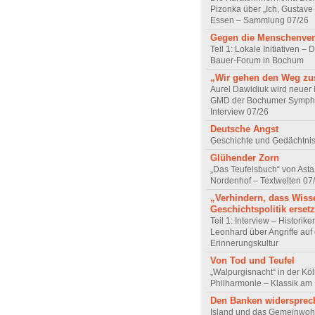
Pizonka über „Ich, Gustave
Essen – Sammlung 07/26
Gegen die Menschenve
Teil 1: Lokale Initiativen – D
Bauer-Forum in Bochum
„Wir gehen den Weg z
Aurel Dawidiuk wird neuer 
GMD der Bochumer Sympho
Interview 07/26
Deutsche Angst
Geschichte und Gedächtnis
Glühender Zorn
„Das Teufelsbuch“ von Asta 
Nordenhof – Textwelten 07
„Verhindern, dass Wiss
Geschichtspolitik ersetz
Teil 1: Interview – Historike
Leonhard über Angriffe auf 
Erinnerungskultur
Von Tod und Teufel
„Walpurgisnacht“ in der Kö
Philharmonie – Klassik am
Den Banken widersprec
Island und das Gemeinwoh