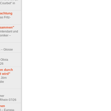
 Courbet“ in
rachtung
as Fritz-
usammen“
Intendant und
niker –
 – Glosse
Olivia
/26
en durch
t wird“
r Jörn
die
lner
 Rhein 07/26
hen
l – Europa-