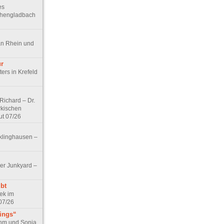
es
chengladbach
an Rhein und
ur
ers in Krefeld
ichard – Dr.
rkischen
ut 07/26
klinghausen –
er Junkyard –
bt
ek im
07/26
tings“
ohm und Sonja