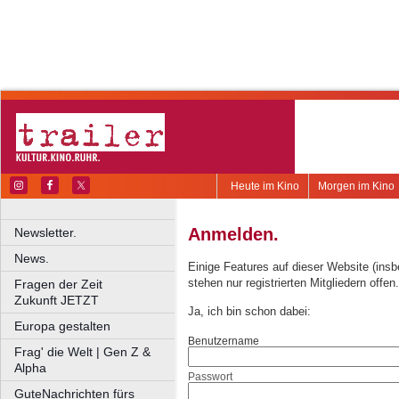
Heute im Kino
Morgen im Kino
Anmelden.
Newsletter.
News.
Einige Features auf dieser Website (ins
stehen nur registrierten Mitgliedern offen.
Fragen der Zeit
Zukunft JETZT
Ja, ich bin schon dabei:
Europa gestalten
Benutzername
Frag' die Welt | Gen Z &
Alpha
Passwort
GuteNachrichten fürs