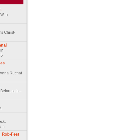
n
ZW in
s Christ-
anal
in
26
des
n Anna Ruchat
g
 Belorusets –
6
ockt
ein
 Rob-Fest