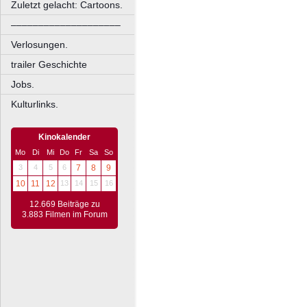
Zuletzt gelacht: Cartoons.
––––––––––––––––––––
Verlosungen.
trailer Geschichte
Jobs.
Kulturlinks.
Kinokalender
Mo
Di
Mi
Do
Fr
Sa
So
3
4
5
6
7
8
9
10
11
12
13
14
15
16
12.669 Beiträge zu
3.883 Filmen im Forum