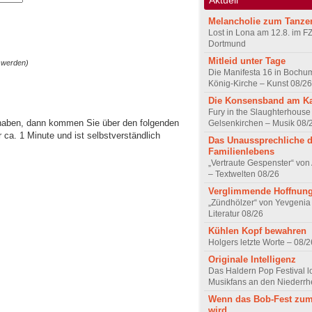
Melancholie zum Tanze
Lost in Lona am 12.8. im F
Dortmund
Mitleid unter Tage
 werden)
Die Manifesta 16 in Bochum
König-Kirche – Kunst 08/26
Die Konsensband am K
Fury in the Slaughterhouse 
 haben, dann kommen Sie über den folgenden
Gelsenkirchen – Musik 08/
ca. 1 Minute und ist selbstverständlich
Das Unaussprechliche 
Familienlebens
„Vertraute Gespenster“ vo
– Textwelten 08/26
Verglimmende Hoffnun
„Zündhölzer“ von Yevgenia
Literatur 08/26
Kühlen Kopf bewahren
Holgers letzte Worte – 08/2
Originale Intelligenz
Das Haldern Pop Festival l
Musikfans an den Niederrh
Wenn das Bob-Fest zum
wird