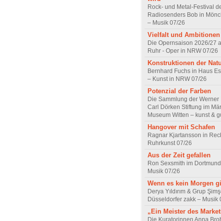
Rock- und Metal-Festival d
Radiosenders Bob in Mön
– Musik 07/26
Vielfalt und Ambitionen
Die Opernsaison 2026/27 
Ruhr - Oper in NRW 07/26
Konstruktionen der Nat
Bernhard Fuchs in Haus Est
– Kunst in NRW 07/26
Potenzial der Farben
Die Sammlung der Werner R
Carl Dörken Stiftung im Mä
Museum Witten – kunst & g
Hangover mit Schafen
Ragnar Kjartansson in Rec
Ruhrkunst 07/26
Aus der Zeit gefallen
Ron Sexsmith im Dortmund
Musik 07/26
Wenn es kein Morgen gi
Derya Yıldırım & Grup Şimş
Düsseldorfer zakk – Musik 
„Ein Meister des Marke
Die Kuratorinnen Anna Br