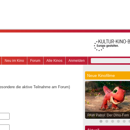
Neu im Kino
Forum
Alle Kinos
Anmelden
Neue Kinofilme
besondere die aktive Teilnahme am Forum)
PAW Patrol: Der Dino-Film
Aktuell