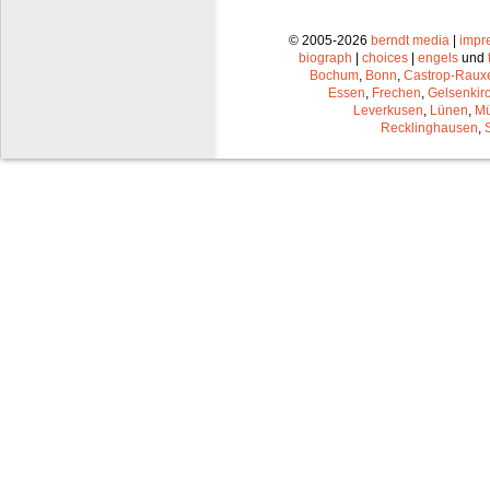
© 2005-2026
berndt media
|
impr
biograph
|
choices
|
engels
und
Bochum
,
Bonn
,
Castrop-Raux
Essen
,
Frechen
,
Gelsenkir
Leverkusen
,
Lünen
,
Mü
Recklinghausen
,