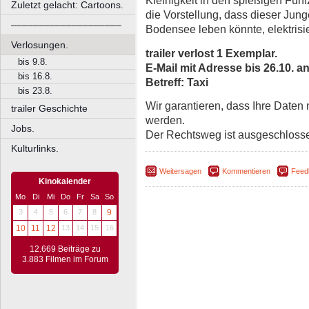
Kleinigkeit in den spießigen Fünf
Zuletzt gelacht: Cartoons.
die Vorstellung, dass dieser Jun
––––––––––––––––––––
Bodensee leben könnte, elektrisie
Verlosungen.
trailer verlost 1 Exemplar.
bis 9.8.
E-Mail mit Adresse bis 26.10. a
bis 16.8.
Betreff: Taxi
bis 23.8.
Wir garantieren, dass Ihre Daten
trailer Geschichte
werden.
Jobs.
Der Rechtsweg ist ausgeschloss
Kulturlinks.
Weitersagen
Kommentieren
Feed
Kinokalender
Mo
Di
Mi
Do
Fr
Sa
So
3
4
5
6
7
8
9
10
11
12
13
14
15
16
12.669 Beiträge zu
3.883 Filmen im Forum