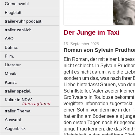
Gemeinwohl
Flugblatt.
trailer-ruhr podcast.
trailer zahl-ich.
Der Junge im Taxi
ABO.
16. September 2025
Bühne.
Roman von Sylvain Prudh
Film.
Ein Roman, der mit einer Liebess
Literatur.
nicht schlecht. In Sylvain Prud
geht es nicht darum, wie die L
Musik.
sondern um das, was nach ihrer
Kunst.
Liebe hinterlässt Spuren, von den
Schriftsteller, Vater zweier klei
trailer spezial.
Großvaters in Toulouse bekommt
Kultur in NRW.
vergiftete Information zugesteckt
einen Sohn, von dem nie in der 
trailer Thema.
hat er ihn am Bodensee als junge
Auswahl.
den ersten Tagen nach Kriegsende
Augenblick
junge Frau kennen, die das Kind 