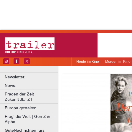
Heute im Kino
Morgen im Kino
Newsletter.
News.
Fragen der Zeit
Zukunft JETZT
Europa gestalten
Frag' die Welt | Gen Z &
Alpha
GuteNachrichten fürs