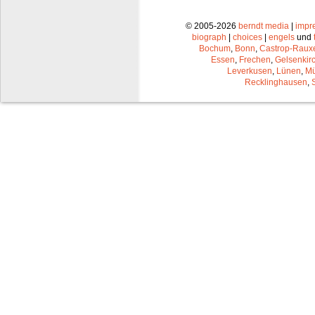
© 2005-2026
berndt media
|
impr
biograph
|
choices
|
engels
und
Bochum
,
Bonn
,
Castrop-Raux
Essen
,
Frechen
,
Gelsenkir
Leverkusen
,
Lünen
,
Mü
Recklinghausen
,