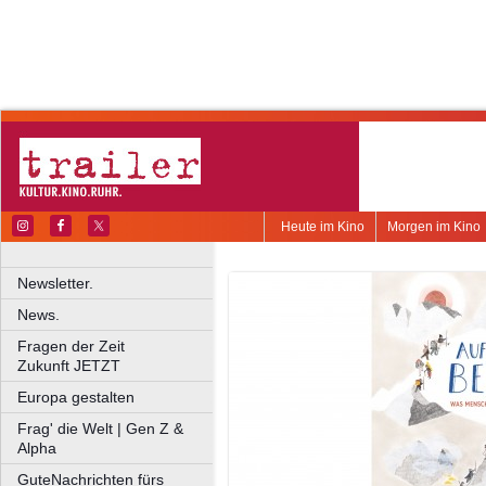
Heute im Kino
Morgen im Kino
Newsletter.
News.
Fragen der Zeit
Zukunft JETZT
Europa gestalten
Frag' die Welt | Gen Z &
Alpha
GuteNachrichten fürs