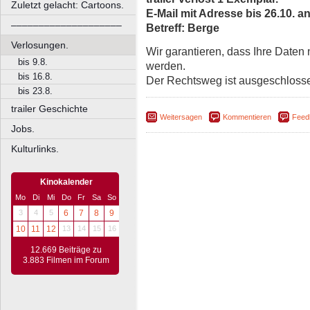
Zuletzt gelacht: Cartoons.
E-Mail mit Adresse bis 26.10. a
––––––––––––––––––––
Betreff: Berge
Verlosungen.
Wir garantieren, dass Ihre Daten
bis 9.8.
werden.
bis 16.8.
Der Rechtsweg ist ausgeschloss
bis 23.8.
trailer Geschichte
Weitersagen
Kommentieren
Feed
Jobs.
Kulturlinks.
Kinokalender
Mo
Di
Mi
Do
Fr
Sa
So
3
4
5
6
7
8
9
10
11
12
13
14
15
16
12.669 Beiträge zu
3.883 Filmen im Forum