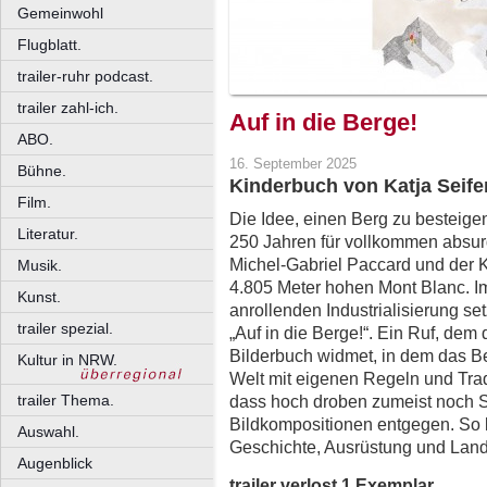
Gemeinwohl
Flugblatt.
trailer-ruhr podcast.
trailer zahl-ich.
Auf in die Berge!
ABO.
16. September 2025
Bühne.
Kinderbuch von Katja Seife
Film.
Die Idee, einen Berg zu besteige
Literatur.
250 Jahren für vollkommen absur
Michel-Gabriel Paccard und der 
Musik.
4.805 Meter hohen Mont Blanc. I
Kunst.
anrollenden Industrialisierung se
trailer spezial.
„Auf in die Berge!“. Ein Ruf, dem di
Bilderbuch widmet, in dem das Be
Kultur in NRW.
Welt mit eigenen Regeln und Trad
trailer Thema.
dass hoch droben zumeist noch S
Bildkompositionen entgegen. So 
Auswahl.
Geschichte, Ausrüstung und Landk
Augenblick
trailer verlost 1 Exemplar.