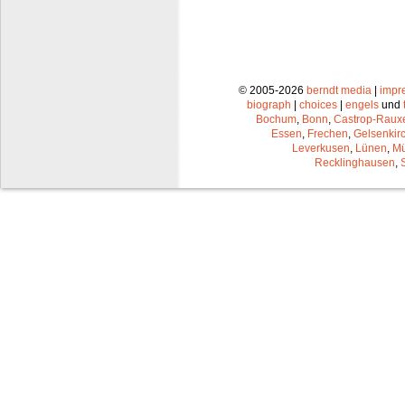
© 2005-2026
berndt media
|
impr
biograph
|
choices
|
engels
und
Bochum
,
Bonn
,
Castrop-Raux
Essen
,
Frechen
,
Gelsenkir
Leverkusen
,
Lünen
,
Mü
Recklinghausen
,