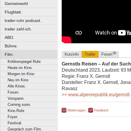
Gemeinwohl
Flugblatt.
trailer-ruhr podcast.
trailer zahl-ich.
ABO.
Bühne.
(1)
Film.
Kurzinfo
Trailer
Forum
Kritikerspiegel Ruhr.
Gernstls Reisen – Auf der Suc
Heute im Kino
Deutschland 2023, Laufzeit: 93 M
Morgen im Kino
Regie: Franz X. Gernstl
Neu im Kino
Darsteller: Franz X. Gernstl, Jon
Alle Kinos.
Ravasz
Forum.
>> www.alpenrepublik.eu/gernstl.
Vorspann.
Coming soon.
Weitersagen
Feedback
Kino.Ruhr.
Foyer.
Festival.
Gespräch zum Film.