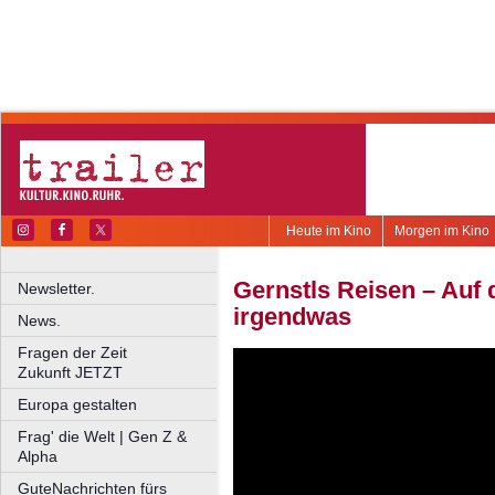
Heute im Kino
Morgen im Kino
Gernstls Reisen – Auf
Newsletter.
irgendwas
News.
Fragen der Zeit
Zukunft JETZT
Europa gestalten
Frag' die Welt | Gen Z &
Alpha
GuteNachrichten fürs